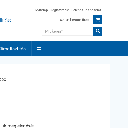
Nyitólap
Regisztráció
Belépés
Kapcsolat

lítás
Az Ön kosara
üres
.

límatisztítás

20C
ájuk megjelenését