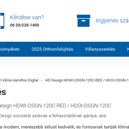


Kérdése van?
Ingyenes szál
06 20/228-1400
környékén
2025 Otthonfelújítás
Villanyszerelés
K
 klíma Hamilton Digital
»
HD Design HDWI-DSGN-120C-RED / HDOI-DSGN-1
és
esign HDWI-DSGN-120C-RED / HDOI-DSGN-120C
esign sorozatát azoknak a felhasználóknak ajánljuk, akik:
a modern, merészebb stílust kedvelik, és fontosnak tartják klím