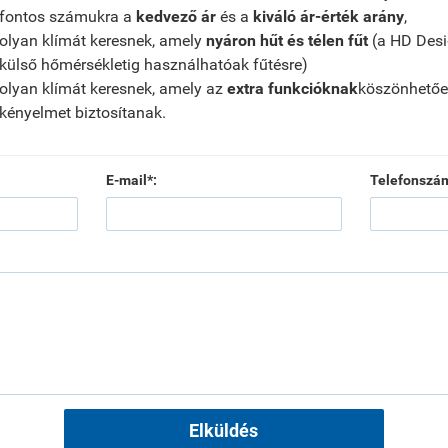
fontos számukra a
kedvező ár
és a
kiváló ár-érték arány
,
olyan klímát keresnek, amely
nyáron hűt és télen fűt
(a HD Desi
külső hőmérsékletig használhatóak fűtésre)
olyan klímát keresnek, amely az
extra funkcióknak
köszönhetőe
kényelmet biztosítanak.
E-mail*:
Telefonszá
Elküldés