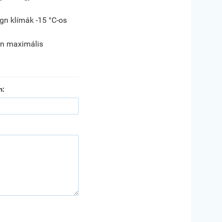
gn klímák -15 °C-os
n maximális
m: