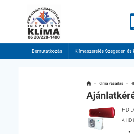
Bemutatkozás
Klímaszerelés Szegeden és 

»
Klíma vásárlás
»
HD
Ajánlatkér
HD D
A HD D