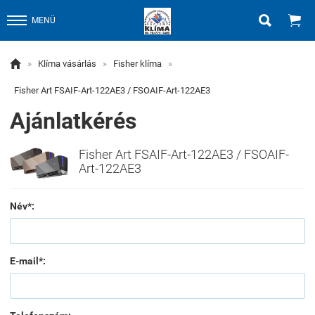


MENÜ

»
Klíma vásárlás
»
Fisher klíma
»
Fisher Art FSAIF-Art-122AE3 / FSOAIF-Art-122AE3
Ajánlatkérés
Fisher Art FSAIF-Art-122AE3 / FSOAIF-
Art-122AE3
Név*:
E-mail*: