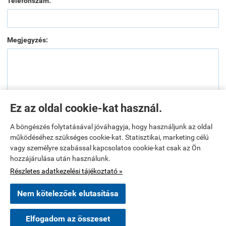
Telefonszám:
Megjegyzés:
Ez az oldal cookie-kat használ.
A böngészés folytatásával jóváhagyja, hogy használjunk az oldal
Elküldés
működéséhez szükséges cookie-kat. Statisztikai, marketing célú
vagy személyre szabással kapcsolatos cookie-kat csak az Ön
hozzájárulása után használunk.
Részletes adatkezelési tájékoztató »

Nem kötelezőek elutasítása
szegedklimaszerelo.hu -
Winfield Kft
-
ÁSZF
-
Adatkezelési tájékoztató
Elfogadom az összeset
Webáruház készítés
a StartÜzlettel.