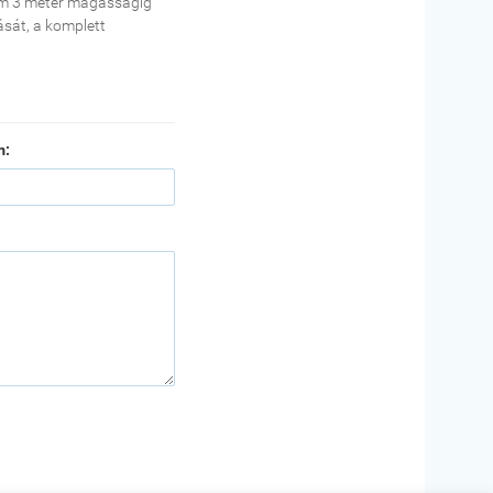
um 3 méter magasságig
ását, a komplett
m: