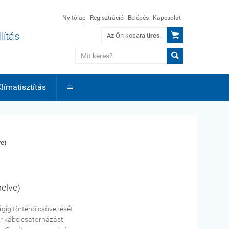
Nyitólap
Regisztráció
Belépés
Kapcsolat

lítás
Az Ön kosara
üres
.

límatisztítás

ve)
melve)
ágig történő csövezését
er kábelcsatornázást,