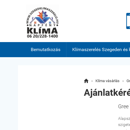
Bemutatkozás
Klímaszerelés Szegeden és 

»
Klíma vásárlás
»
Gr
Ajánlatkér
Gree 
Alapsz
sziget