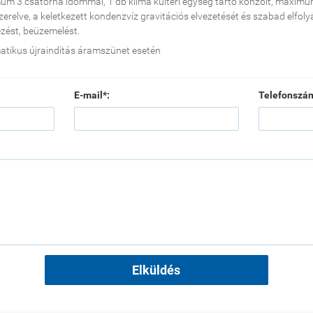
m 3 csatorna idommal, 1 db klíma kültéri egység tartó konzolt, maxim
szerelve, a keletkezett kondenzvíz gravitációs elvezetését és szabad elfoly
lezést, beüzemelést.
tikus újraindítás áramszünet esetén
E-mail*:
Telefonszá
Elküldés