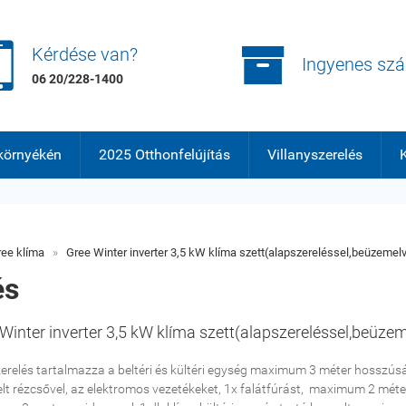


Kérdése van?
Ingyenes szál
06 20/228-1400
környékén
2025 Otthonfelújítás
Villanyszerelés
K
ee klíma
»
Gree Winter inverter 3,5 kW klíma szett(alapszereléssel,beüzemel
és
Winter inverter 3,5 kW klíma szett(alapszereléssel,beüze
erelés tartalmazza a beltéri és kültéri egység maximum 3 méter hosszús
elt rézcsővel, az elektromos vezetékeket, 1x falátfúrást, maximum 2 mét