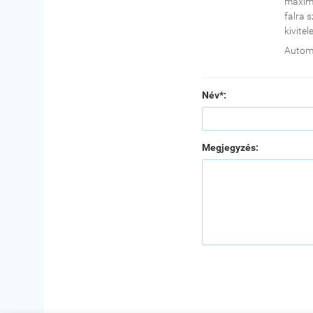
maximu
falra 
kivite
Automa
Név*:
Megjegyzés: