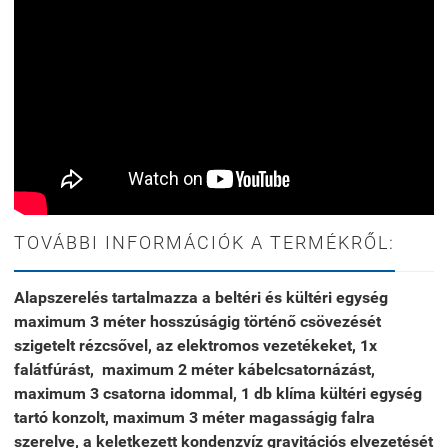
TOVÁBBI INFORMÁCIÓK A TERMÉKRŐL:
Alapszerelés tartalmazza a beltéri és kültéri egység
maximum 3 méter hosszúságig történő csövezését
szigetelt rézcsővel, az elektromos vezetékeket, 1x
falátfúrást, maximum 2 méter kábelcsatornázást,
maximum 3 csatorna idommal, 1 db klíma kültéri egység
tartó konzolt, maximum 3 méter magasságig falra
szerelve, a keletkezett kondenzvíz gravitációs elvezetését