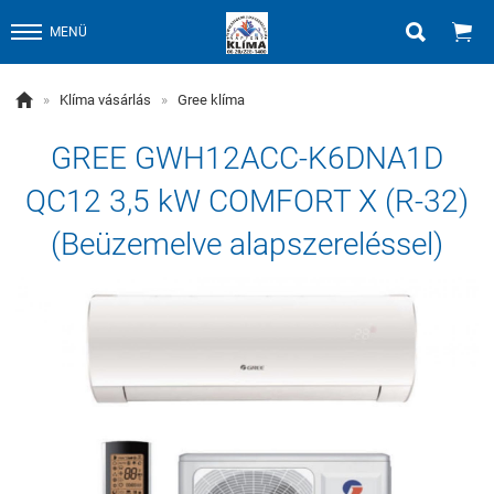


MENÜ

»
Klíma vásárlás
»
Gree klíma
GREE GWH12ACC-K6DNA1D
QC12 3,5 kW COMFORT X (R-32)
(Beüzemelve alapszereléssel)