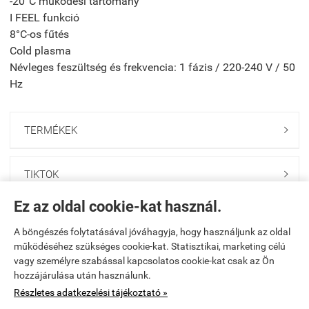
-20°C működési tartomány
I FEEL funkció
8°C-os fűtés
Cold plasma
Névleges feszültség és frekvencia:
1 fázis / 220-240 V / 50
Hz
TERMÉKEK

TIKTOK

Ez az oldal cookie-kat használ.
FACEBOOK

A böngészés folytatásával jóváhagyja, hogy használjunk az oldal
működéséhez szükséges cookie-kat. Statisztikai, marketing célú
vagy személyre szabással kapcsolatos cookie-kat csak az Ön
KOSÁR

hozzájárulása után használunk.
Részletes adatkezelési tájékoztató »
