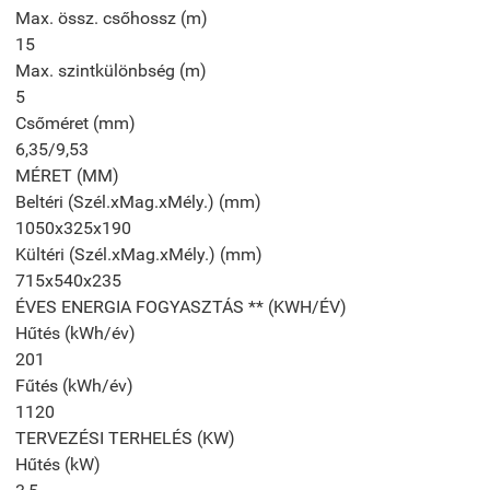
Max. össz. csőhossz (m)
15
Max. szintkülönbség (m)
5
Csőméret (mm)
6,35/9,53
MÉRET (MM)
Beltéri (Szél.xMag.xMély.) (mm)
1050x325x190
Kültéri (Szél.xMag.xMély.) (mm)
715x540x235
ÉVES ENERGIA FOGYASZTÁS ** (KWH/ÉV)
Hűtés (kWh/év)
201
Fűtés (kWh/év)
1120
TERVEZÉSI TERHELÉS (KW)
Hűtés (kW)