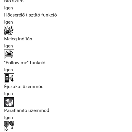
Bio szűrő
Igen
Hőcserélő tisztító funkció
Igen
Meleg indítás
Igen
"Follow me" funkció
Igen
Éjszakai üzemmód
Igen
Párátlanító üzemmód
Igen