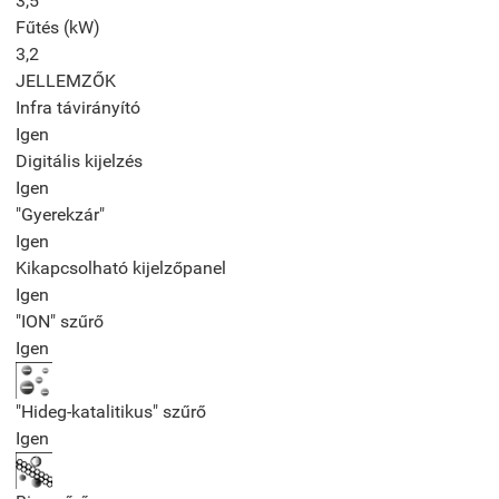
3,5
Fűtés (kW)
3,2
JELLEMZŐK
Infra távirányító
Igen
Digitális kijelzés
Igen
"Gyerekzár"
Igen
Kikapcsolható kijelzőpanel
Igen
"ION" szűrő
Igen
"Hideg-katalitikus" szűrő
Igen