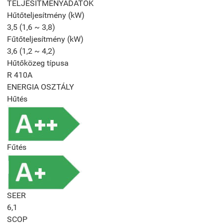
TELJESÍTMÉNYADATOK
Hűtőteljesítmény (kW)
3,5 (1,6 ~ 3,8)
Fűtőteljesítmény (kW)
3,6 (1,2 ~ 4,2)
Hűtőközeg típusa
R 410A
ENERGIA OSZTÁLY
Hűtés
Fűtés
SEER
6,1
SCOP