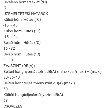
Bivalens hőmérséklet (°C)
-7
ÜZEMELTETÉSI HATÁROK
Külső hőm. Hűtés (°C)
-15 ~ 46
Külső hőm. Fűtés (°C)
-15 ~ 24
Belső hőm. Hűtés (°C)
16 - 32
Belső hőm. Fűtés (°C)
0 - 30
ZAJSZINT (DB(A))
Beltéri hangnyomásszint dB(A) (min./köz./max.) v. (max.)
30/36/40
Beltéri hangteljesítményszint dB(A) (max.)
50
Kültéri hangteljesítményszint dB(A)
63
CSÖVEZÉS