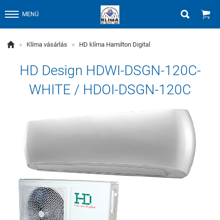


MENÜ

»
Klíma vásárlás
»
HD klíma Hamilton Digital
HD Design HDWI-DSGN-120C-
WHITE / HDOI-DSGN-120C