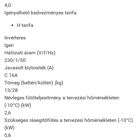
4,0
Igényelhető kedvezményes tarifa
H tarifa
Inverteres
Igen
Hálózati áram (V/f/Hz)
230/1/50
Javasolt biztosíték (A)
C 16A
Tömeg (beltéri/kültéri) (kg)
13/28
Névleges fűtőteljesítmény a tervezési hőmérsékleten
(-10°C) (kW)
2,6
Szükséges rásegítőfűtés a tervezési hőmérsékleten (-10°C)
(kW)
0,6