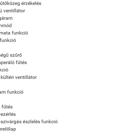
űtőközeg érzékelés
 ventillátor
égáram
emmód
mata funkció
funkció
égű szűrő
peráló fűtés
kció
kültéri ventillátor
am funkció
 fűtés
vezérlés
szivárgás észlelés funkció
erelőlap