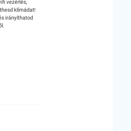
ifi vezérlés,
thesd klímádat!
s irányíthatod
l.