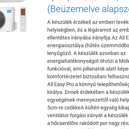
(Beüzemelve alapsze
A készülék érzékeli az emberi tevé
helyiségben, és a légáramot az embe
ellentétes irányába irányítja.
Az All 
energiaosztálya (hűtés üzemmódb
lenyűgöző. A készülék azonban az
energiahatékonyságot ötvözi a Mid
funkcióval, ami pillanatok alatt ké
komfortérzetet biztosítani felhaszn
All Easy Pro a könnyű telepíthetősé
királya. Ennek érdekében a készülék
egységének mennyezettől való hely
5cm-re csökke
A kültéri egység kik
ventilátor forgási irányát a készülék
a hőcserélőre rakódott por nagy rés