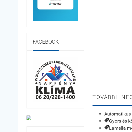
FACEBOOK
TOVÁBBI INF
Automatikus 
Gyors és 
Lamella m