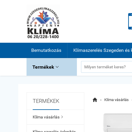
Bemutatkozás
Klímaszerelés Szegeden és 
Termékek


»
Klíma vásárlás
TERMÉKEK
Klíma vásárlás

Klíma szerelés, telepítés