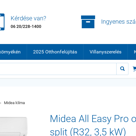


Kérdése van?
Ingyenes szál
06 20/228-1400
környékén
2025 Otthonfelújítás
Villanyszerelés
K

»
Midea klíma
Midea All Easy Pro ol
split (R32, 3,5 kW)