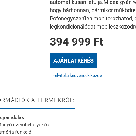
automatikusan lefújja.
Midea gyári w
hogy bárhonnan, bármikor működte
Pofonegyszerűen monitorozhatod, é
légkondicionálódat mobileszközödrő
394 999 Ft
AJÁNLATKÉRÉS
Felvitel a kedvencek közé »
ORMÁCIÓK A TERMÉKRŐL:
újraindulás
könnyű üzembehelyezés
emória funkció