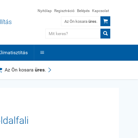
Nyitólap
Regisztráció
Belépés
Kapcsolat

lítás
Az Ön kosara
üres
.

límatisztítás



Az Ön kosara
üres
.
dalfali