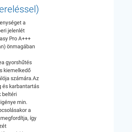
reléssel)
kenységet a
ri jelenlét
Easy Pro A+++
an) önmagában
ea gyorshűtés
pes kiemelkedő
álója számára.
Az
g és karbantartás
 beltéri
igénye min.
apcsolásakor a
 megfordítja, így
zét