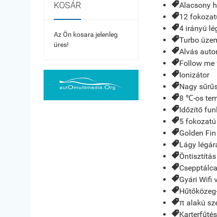
KOSÁR
Alacsony h
12 fokozatú
4 irányú l
Az Ön kosara jelenleg
Turbo üz
üres!
Alvás auto
Follow me 
Ionizátor
Nagy sűrűs
8 ℃-os tem
Időzítő fun
5 fokozatú 
Golden Fin
Lágy légár
Öntisztítás
Csepptálca
Gyári Wifi 
Hűtőközeg-
π alakú sz
Karterfűtés